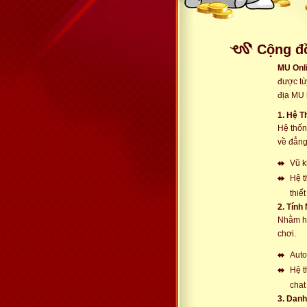
Cộng đ
MU Onl
được tù
địa MU 
1. Hệ 
Hệ thốn
về đẳng
Vũ k
Hệ t
thiế
2. Tính
Nhằm hỗ
chơi.
Auto
Hệ t
chat
3. Dan