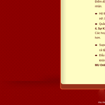
Điểm độ
nhân.
Hệ t
HP, 
Quân
4. Sự K
Các hoạ
hơn.
Supe
cả tậ
Đấu 
khôn
MU Onli
mu mo