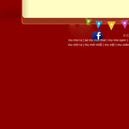
© C
mu moi ra | tai mu moi nhat | mu moi open
mu mới ra | mu mới nhất | mu việt | mu onli