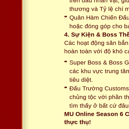
trên đầu nhân vật, gi
thương và Tỷ lệ chí 
Quân Hàm Chiến Đấu:
hoặc đóng góp cho ba
4. Sự Kiện & Boss Thế
Các hoạt động săn bắn 
hoàn toàn với độ khó 
Super Boss & Boss Gui
các khu vực trung tâ
tiêu diệt.
Đấu Trường Customs: 
chủng tộc với phần t
tìm thấy ở bất cứ đâu
MU Online Season 6 C
thực thụ!