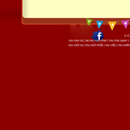
© C
mu moi ra | tai mu moi nhat | mu moi open
mu mới ra | mu mới nhất | mu việt | mu onli