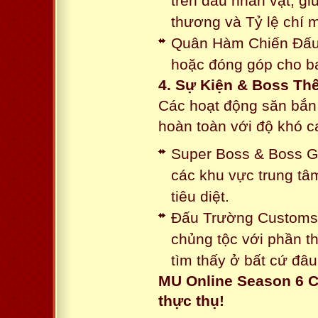
trên đầu nhân vật, gi
thương và Tỷ lệ chí 
Quân Hàm Chiến Đấu:
hoặc đóng góp cho ba
4. Sự Kiện & Boss Thế
Các hoạt động săn bắn 
hoàn toàn với độ khó 
Super Boss & Boss Gui
các khu vực trung tâ
tiêu diệt.
Đấu Trường Customs: 
chủng tộc với phần t
tìm thấy ở bất cứ đâu
MU Online Season 6 C
thực thụ!