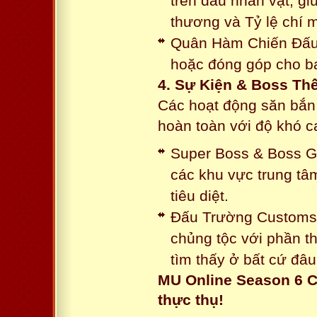
trên đầu nhân vật, gi
thương và Tỷ lệ chí 
Quân Hàm Chiến Đấu:
hoặc đóng góp cho ba
4. Sự Kiện & Boss Thế
Các hoạt động săn bắn 
hoàn toàn với độ khó 
Super Boss & Boss Gui
các khu vực trung tâ
tiêu diệt.
Đấu Trường Customs: 
chủng tộc với phần t
tìm thấy ở bất cứ đâu
MU Online Season 6 C
thực thụ!