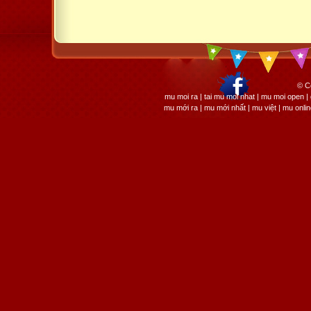
© C
mu moi ra | tai mu moi nhat | mu moi open
mu mới ra | mu mới nhất | mu việt | mu onli