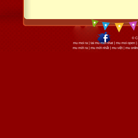
© C
mu moi ra | tai mu moi nhat | mu moi open
mu mới ra | mu mới nhất | mu việt | mu onli