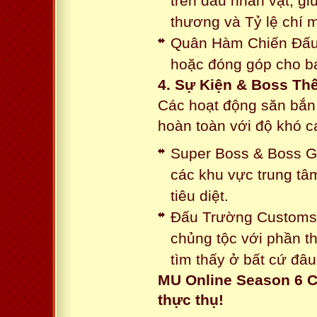
trên đầu nhân vật, gi
thương và Tỷ lệ chí 
Quân Hàm Chiến Đấu:
hoặc đóng góp cho ba
4. Sự Kiện & Boss Thế
Các hoạt động săn bắn 
hoàn toàn với độ khó 
Super Boss & Boss Gui
các khu vực trung tâ
tiêu diệt.
Đấu Trường Customs: 
chủng tộc với phần t
tìm thấy ở bất cứ đâu
MU Online Season 6 C
thực thụ!