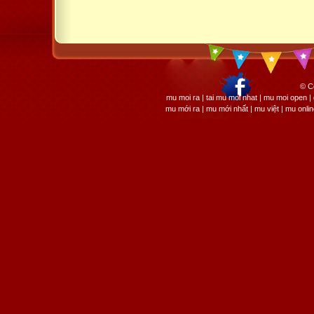
© C
mu moi ra | tai mu moi nhat | mu moi open
mu mới ra | mu mới nhất | mu việt | mu onli