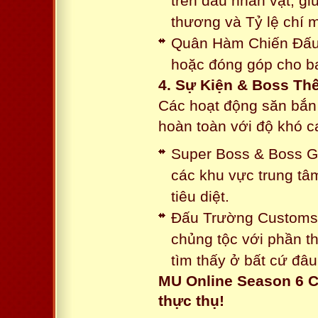
trên đầu nhân vật, gi
thương và Tỷ lệ chí 
Quân Hàm Chiến Đấu:
hoặc đóng góp cho ba
4. Sự Kiện & Boss Thế
Các hoạt động săn bắn 
hoàn toàn với độ khó 
Super Boss & Boss Gui
các khu vực trung tâ
tiêu diệt.
Đấu Trường Customs: 
chủng tộc với phần t
tìm thấy ở bất cứ đâu
MU Online Season 6 C
thực thụ!