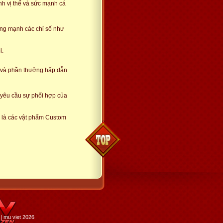
nh vị thế và sức mạnh cá
tăng mạnh các chỉ số như
i.
o và phần thưởng hấp dẫn
, yêu cầu sự phối hợp của
 là các vật phẩm Custom
| mu viet 2026