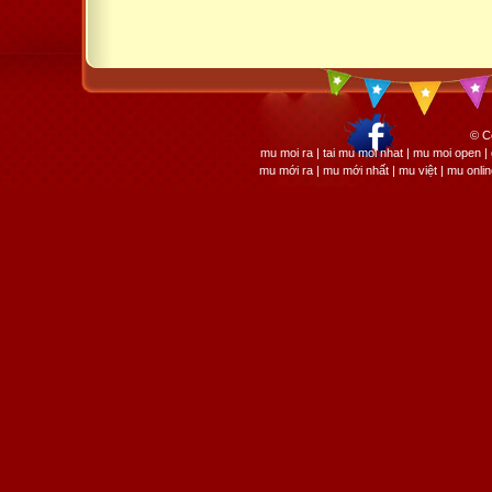
© C
mu moi ra | tai mu moi nhat | mu moi open
mu mới ra | mu mới nhất | mu việt | mu onli