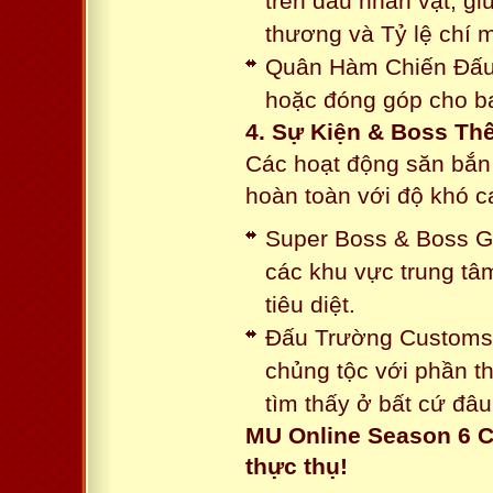
trên đầu nhân vật, gi
thương và Tỷ lệ chí 
Quân Hàm Chiến Đấu:
hoặc đóng góp cho ba
4. Sự Kiện & Boss Thế
Các hoạt động săn bắn 
hoàn toàn với độ khó 
Super Boss & Boss Gui
các khu vực trung tâ
tiêu diệt.
Đấu Trường Customs: 
chủng tộc với phần t
tìm thấy ở bất cứ đâu
MU Online Season 6 C
thực thụ!