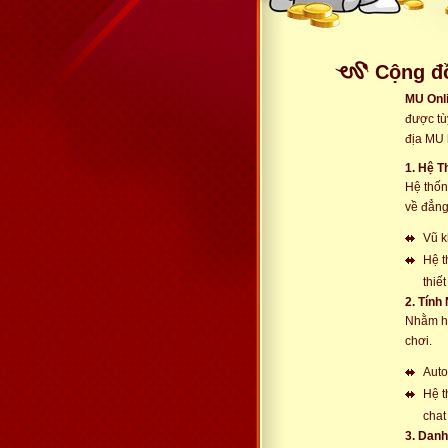
Cộng đ
MU Onl
được tù
địa MU 
1. Hệ 
Hệ thốn
về đẳng
Vũ k
Hệ t
thiế
2. Tính
Nhằm hỗ
chơi.
Auto
Hệ t
chat
3. Dan